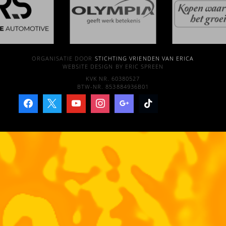
ORGANISATIE DOOR
STICHTING VRIENDEN VAN ERICA
WEBSITE DESIGN BY ERIC SPREEN
KVK NR. 60380527
BTW-NR. 853884936B01