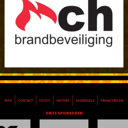
INFO
CONTACT
FOTO’S
HISTORY
HUISREGELS
PRIVACYBELEID
ONZE SPONSOREN