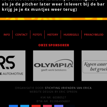
als je de pitcher later weer inlevert bij de bar
krijg je je 4x muntjes weer terug)
INFO
CONTACT
FOTO’S
HISTORY
HUISREGELS
PRIVACYBELEID
ONZE SPONSOREN
ORGANISATIE DOOR
STICHTING VRIENDEN VAN ERICA
WEBSITE DESIGN BY ERIC SPREEN
KVK NR. 60380527
BTW-NR. 853884936B01