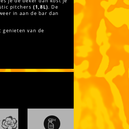
ies je de beker dan kost je
stic pitchers
(1,8L)
. De
 weer in aan de bar dan
at genieten van de