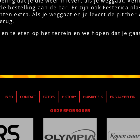
ling dat je die weer inlevert als je weggaat. Verl
de bestelling aan de bar. Er zijn ook Festerica pla
nten extra. Als je weggaat en je levert de pitcher
terug.
en en te eten op het terrein en we hopen dat je ga
INFO
CONTACT
FOTO’S
HISTORY
HUISREGELS
PRIVACYBELEID
ONZE SPONSOREN