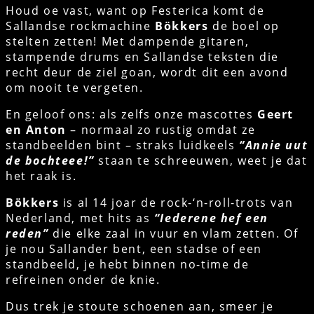
Houd oe vast, want op Festerica komt de
Sallandse rockmachine
Bökkers
de boel op
stelten zetten! Met dampende gitaren,
stampende drums en Sallandse teksten die
recht deur de ziel goan, wordt dit een avond
om nooit te vergeten.
En geloof ons: als zelfs onze mascottes
Geert
en Anton
– normaal zo rustig omdat ze
standbeelden bint – straks luidkeels
“Annie uut
de bochteee!”
staan te schreeuwen, weet je dat
het raak is.
Bökkers
is al 14 joar de rock-‘n-roll-trots van
Nederland, met hits as
“Iederene hef een
reden”
die elke zaal in vuur en vlam zetten. Of
je nou Sallander bent, een stadse of een
standbeeld, je hebt binnen no-time de
refreinen onder de knie.
Dus trek je stoute schoenen aan, smeer je