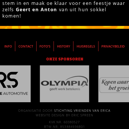
stem in en maak oe klaar voor een feestje waar
zelfs
Geert en Anton
van uit hun sokkel
komen!
INFO
CONTACT
FOTO’S
HISTORY
HUISREGELS
PRIVACYBELEID
ONZE SPONSOREN
ORGANISATIE DOOR
STICHTING VRIENDEN VAN ERICA
WEBSITE DESIGN BY ERIC SPREEN
KVK NR. 60380527
BTW-NR. 853884936B01