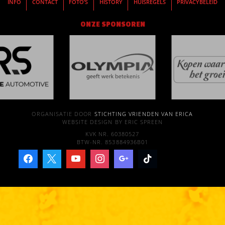
INFO
CONTACT
FOTO’S
HISTORY
HUISREGELS
PRIVACYBELEID
ONZE SPONSOREN
ORGANISATIE DOOR
STICHTING VRIENDEN VAN ERICA
WEBSITE DESIGN BY ERIC SPREEN
KVK NR. 60380527
BTW-NR. 853884936B01