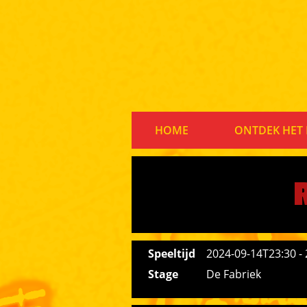
HOME
ONTDEK HET 
Speeltijd
2024-09-14T23:30 -
Stage
De Fabriek