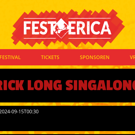
FESTIVAL
TICKETS
SPONSOREN
V
RICK LONG SINGALON
 2024-09-15T00:30