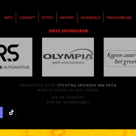
INFO
CONTACT
FOTO’S
HISTORY
HUISREGELS
PRIVACYBELEID
ONZE SPONSOREN
ORGANISATIE DOOR
STICHTING VRIENDEN VAN ERICA
WEBSITE DESIGN BY ERIC SPREEN
KVK NR. 60380527
BTW-NR. 853884936B01