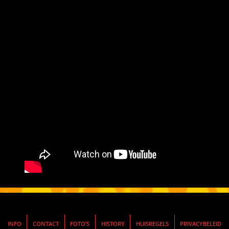
INFO
CONTACT
FOTO’S
HISTORY
HUISREGELS
PRIVACYBELEID