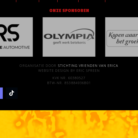
ONZE SPONSOREN
ORGANISATIE DOOR
STICHTING VRIENDEN VAN ERICA
WEBSITE DESIGN BY ERIC SPREEN
KVK NR. 60380527
BTW-NR. 853884936B01