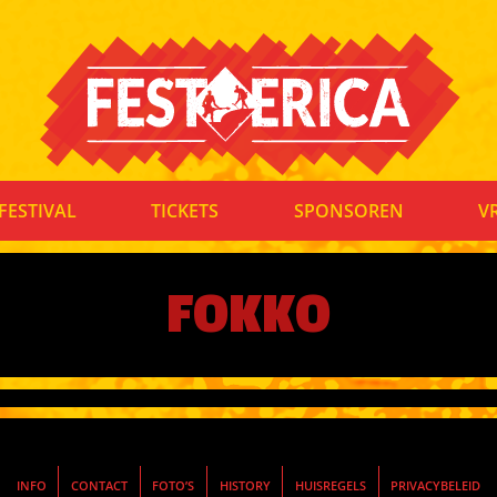
FESTIVAL
TICKETS
SPONSOREN
V
FOKKO
INFO
CONTACT
FOTO’S
HISTORY
HUISREGELS
PRIVACYBELEID