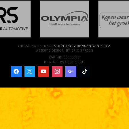
ORGANISATIE DOOR
STICHTING VRIENDEN VAN ERICA
WEBSITE DESIGN BY ERIC SPREEN
KVK NR. 60380527
BTW-NR. 853884936B01