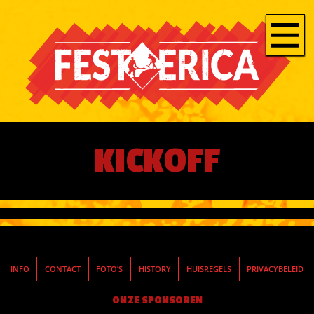
KICKOFF
INFO
CONTACT
FOTO’S
HISTORY
HUISREGELS
PRIVACYBELEID
ONZE SPONSOREN